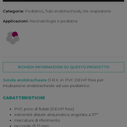
Categorie:
Pediatrici
,
Tubi endotracheali
,
Vie respiratorie
Applicazioni:
Neonatologia e pediatria
RICHIEDI INFORMAZIONI SU QUESTO PRODOTTO
Sonda endotracheale
O.R.X. in PVC DEHP free per
intubazione endotracheale ad uso pediatrico.
CARATTERISTICHE
PVC privo di ftalati (DEHP free)
estremità distale atraumatica angolata a 37°
marcatura di riferimento
raccordo Ø 15 mm