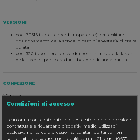
VERSIONI
cod. 70516 tubo standard (trasparente) per facilitare il
posizionamento della sonda in caso di anestesia di breve
durata
cod. 520 tubo morbido (verde) per minimizzare le lesioni
della trachea per i casi di intubazione di lunga durata
CONFEZIONE
20 pezzi
Condizioni di accesso
SPECIFICHE
Le informazioni contenute in questo sito non hanno valore
contrattuale e riguardano dispositivi medici utilizzabili
esclusivamente da professionisti sanitari, pertanto non
CODICE
Ø Int. mm
Ø Est. mm
Lungh
sono fruibili da soggetti non qualificati (art. 21 d.lgs. 46/97).