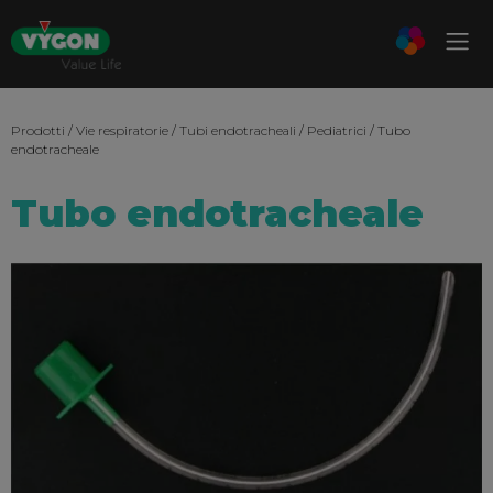
Prodotti
/
Vie respiratorie
/
Tubi endotracheali
/
Pediatrici
/ Tubo
endotracheale
Tubo endotracheale