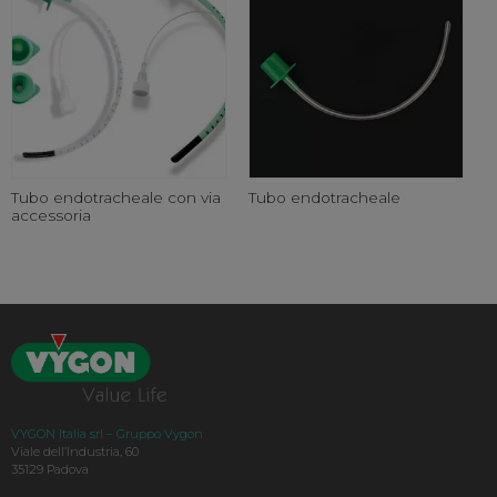
Tubo endotracheale con via
Tubo endotracheale
accessoria
VYGON Italia srl – Gruppo Vygon
Viale dell’Industria, 60
35129 Padova