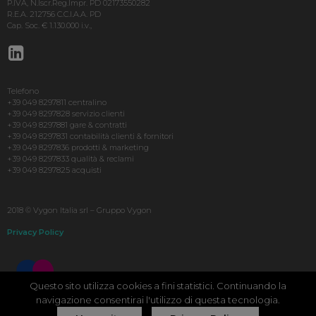
P.IVA, N.Iscr.Reg.Impr. PD 02173550282
R.E.A. 212756 C.C.I.A.A. PD
Cap. Soc. € 1.130.000 i.v.,
Telefono
+39 049 8297811 centralino
+39 049 8297828 servizio clienti
+39 049 8297881 gare & contratti
+39 049 8297831 contabilità clienti & fornitori
+39 049 8297836 prodotti & marketing
+39 049 8297833 qualità & reclami
+39 049 8297825 acquisti
2018 © Vygon Italia srl – Gruppo Vygon
Privacy Policy
Questo sito utilizza cookies a fini statistici. Continuando la
navigazione consentirai l'utilizzo di questa tecnologia.