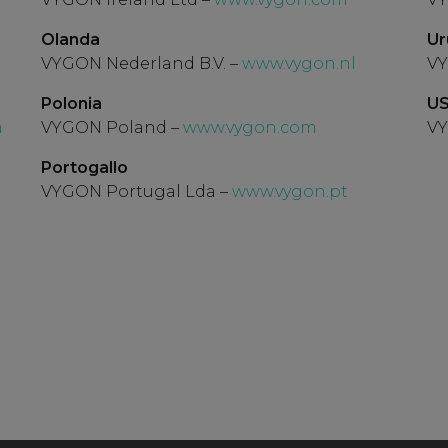
Olanda
Ur
VYGON Nederland B.V. –
www.vygon.nl
VY
Polonia
U
m
VYGON Poland –
www.vygon.com
VY
Portogallo
VYGON Portugal Lda –
www.vygon.pt