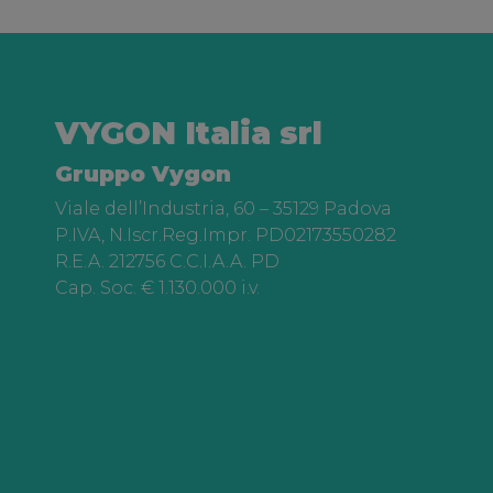
VYGON Italia srl
Gruppo Vygon
Viale dell’Industria, 60 – 35129 Padova
P.IVA, N.Iscr.Reg.Impr. PD02173550282
R.E.A. 212756 C.C.I.A.A. PD
Cap. Soc. € 1.130.000 i.v.