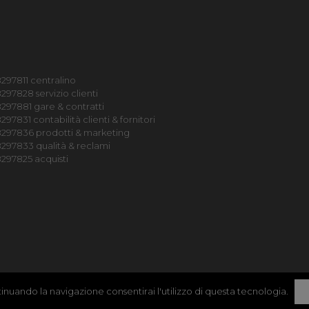
297811 centralino
297828 servizio clienti
297881 gare & contratti
97831 contabilità clienti & fornitori
8297836 prodotti & marketing
297833 qualità & reclami
297825 acquisti
ontinuando la navigazione consentirai l'utilizzo di questa tecnologia.