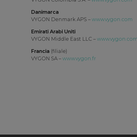
Danimarca
VYGON Denmark APS –
www.vygon.com
Emirati Arabi Uniti
VYGON Middle East LLC –
www.vygon.co
Francia
(filiale)
VYGON SA –
www.vygon.fr