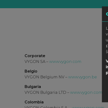
L
v
u
p
(
Corporate
V
VYGON SA –
www.vygon.com
i
Belgio
p
VYGON Belgium NV –
www.vygon.be
Bulgaria
VYGON Bulgaria LTD –
www.vygon.com
Colombia
VYGON Colombia S.A. –
www.vygon.com