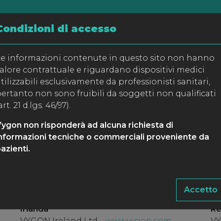
Condizioni di accesso
e informazioni contenute in questo sito non hanno
alore contrattuale e riguardano dispositivi medici
Vygon nel mondo
tilizzabili esclusivamente da professionisti sanitari,
ertanto non sono fruibili da soggetti non qualificati
art. 21 d.lgs. 46/97).
Germania
S
ygon non risponderà ad alcuna richiesta di
VYGON GmbH & Co. KG –
www.vygon.de
VY
nformazioni tecniche o commerciali proveniente da
Giappone
Sv
azienti.
VYGON Japan –
www.vygon.com
VY
India
Sv
VYGON India Pvt. Ltd –
www.vygon.com
V
Accetto
Irlanda
Re
VYGON Ireland Ltd –
www.vygon.com
VY