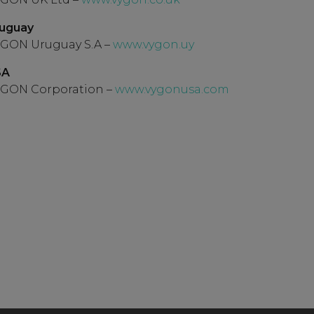
uguay
GON Uruguay S.A –
www.vygon.uy
SA
GON Corporation –
www.vygonusa.com