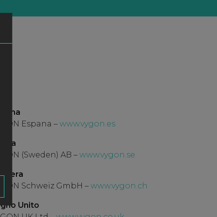
pagna
GON Espana –
www.vygon.es
ezia
GON (Sweden) AB –
www.vygon.se
izzera
YGON Schweiz GmbH –
www.vygon.ch
gno Unito
GON UK Ltd –
www.vygon.co.uk