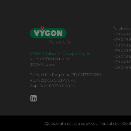
Telefono
+39 049 8
+39 049 8
+39 049 8
+39 049 82
VYGON Italia srl – Gruppo Vygon
+39 049 
Viale dell’Industria, 60
+39 049 8
35129 Padova
+39 049 8
P.IVA, N.Iscr.Reg.Impr. PD 02173550282
R.E.A. 212756 C.C.I.A.A. PD
Cap. Soc. € 1.130.000 i.v.,
Questo sito utilizza cookies a fini statistici. C