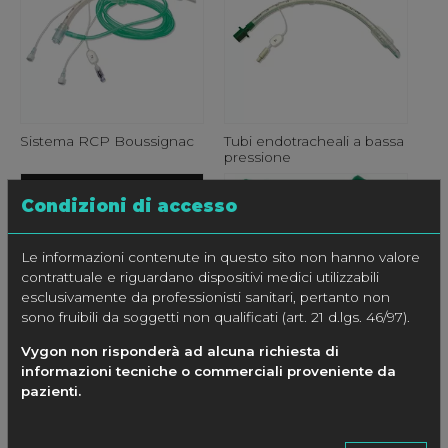
Sistema RCP Boussignac
Tubi endotracheali a bassa
pressione
Condizioni di accesso
Le informazioni contenute in questo sito non hanno valore
contrattuale e riguardano dispositivi medici utilizzabili
esclusivamente da professionisti sanitari, pertanto non
sono fruibili da soggetti non qualificati (art. 21 d.lgs. 46/97).
Vygon non risponderà ad alcuna richiesta di
informazioni tecniche o commerciali proveniente da
Tubo endotracheale
Tubo endotracheale con
via accessoria
pazienti.