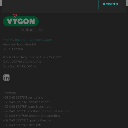
Accetto
VYGON Italia srl – Gruppo Vygon
Viale dell’Industria, 60
35129 Padova
P.IVA, N.Iscr.Reg.Impr. PD 02173550282
R.E.A. 212756 C.C.I.A.A. PD
Cap. Soc. € 1.130.000 i.v.,
Telefono
+39 049 8297811 centralino
+39 049 8297828 servizio clienti
+39 049 8297881 gare & contratti
+39 049 8297831 contabilità clienti & fornitori
+39 049 8297836 prodotti & marketing
+39 049 8297833 qualità & reclami
+39 049 8297825 acquisti