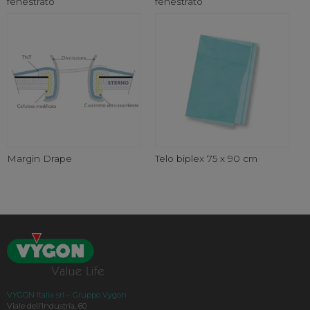
fenestrato
fenestrato
Margin Drape
Telo biplex 75 x 90 cm
VYGON Italia srl – Gruppo Vygon
Viale dell’Industria, 60