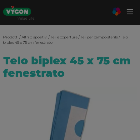
Prodotti
/
Altri dispositivi
/
Teli e coperture
/
Teli per campo sterile
/ Telo
biplex 45 x 75 cm fenestrato
Telo biplex 45 x 75 cm
fenestrato