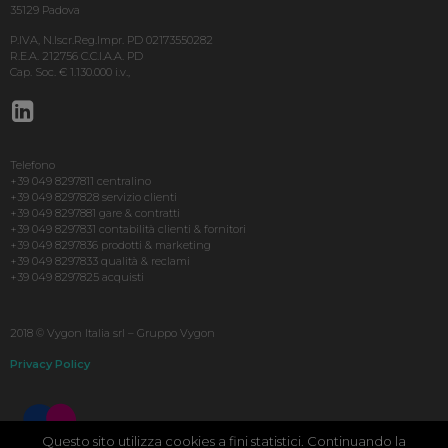
35129 Padova
P.IVA, N.Iscr.Reg.Impr. PD 02173550282
R.E.A. 212756 C.C.I.A.A. PD
Cap. Soc. € 1.130.000 i.v.,
Telefono
+39 049 8297811 centralino
+39 049 8297828 servizio clienti
+39 049 8297881 gare & contratti
+39 049 8297831 contabilità clienti & fornitori
+39 049 8297836 prodotti & marketing
+39 049 8297833 qualità & reclami
+39 049 8297825 acquisti
2018 © Vygon Italia srl – Gruppo Vygon
Privacy Policy
Questo sito utilizza cookies a fini statistici. Continuando la