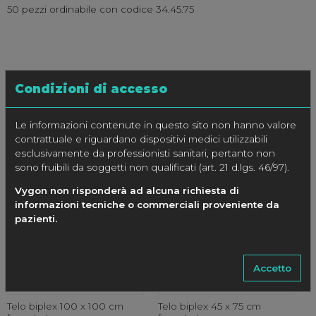
50 pezzi ordinabile con codice 34.45.75
Condizioni di accesso
Le informazioni contenute in questo sito non hanno valore
PRODOTTI CORRELATI
contrattuale e riguardano dispositivi medici utilizzabili
esclusivamente da professionisti sanitari, pertanto non
sono fruibili da soggetti non qualificati (art. 21 d.lgs. 46/97).
Vygon non risponderà ad alcuna richiesta di
informazioni tecniche o commerciali proveniente da
pazienti.
Accetto
Telo biplex 100 x 100 cm
Telo biplex 45 x 75 cm