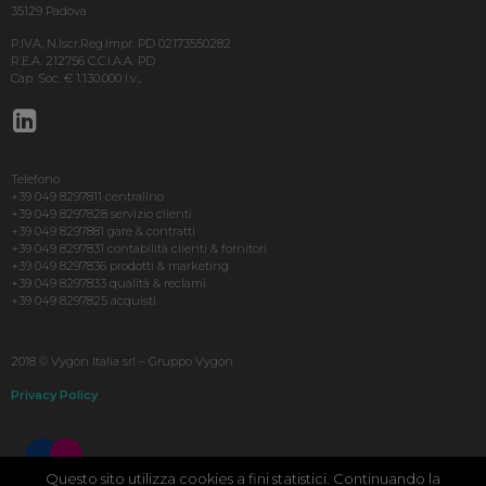
35129 Padova
P.IVA, N.Iscr.Reg.Impr. PD 02173550282
R.E.A. 212756 C.C.I.A.A. PD
Cap. Soc. € 1.130.000 i.v.,
Telefono
+39 049 8297811 centralino
+39 049 8297828 servizio clienti
+39 049 8297881 gare & contratti
+39 049 8297831 contabilità clienti & fornitori
+39 049 8297836 prodotti & marketing
+39 049 8297833 qualità & reclami
+39 049 8297825 acquisti
2018 © Vygon Italia srl – Gruppo Vygon
Privacy Policy
Questo sito utilizza cookies a fini statistici. Continuando la