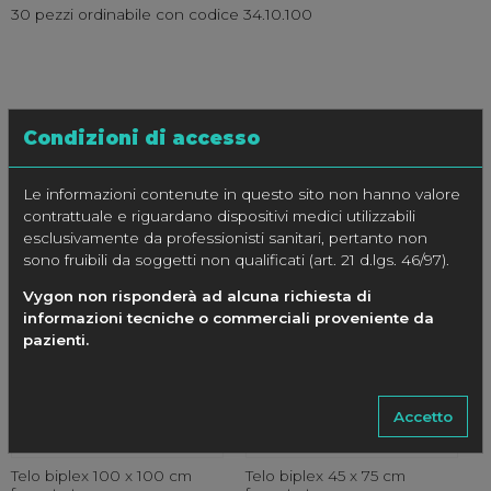
30 pezzi ordinabile con codice 34.10.100
Condizioni di accesso
Le informazioni contenute in questo sito non hanno valore
PRODOTTI CORRELATI
contrattuale e riguardano dispositivi medici utilizzabili
esclusivamente da professionisti sanitari, pertanto non
sono fruibili da soggetti non qualificati (art. 21 d.lgs. 46/97).
Vygon non risponderà ad alcuna richiesta di
informazioni tecniche o commerciali proveniente da
pazienti.
Accetto
Telo biplex 100 x 100 cm
Telo biplex 45 x 75 cm