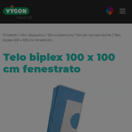
Prodotti
/
Altri dispositivi
/
Teli e coperture
/
Teli per campo sterile
/ Telo
biplex 100 x 100 cm fenestrato
Telo biplex 100 x 100
cm fenestrato