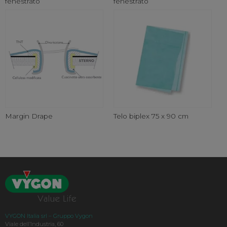
fenestrato
fenestrato
Margin Drape
Telo biplex 75 x 90 cm
VYGON Italia srl – Gruppo Vygon
Viale dell’Industria, 60