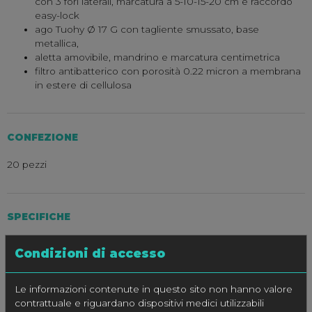
con 3 fori laterali, marcatura a 5-10-15-20 cm e raccordo
easy-lock
ago Tuohy Ø 17 G con tagliente smussato, base
metallica,
aletta amovibile, mandrino e marcatura centimetrica
filtro antibatterico con porosità 0.22 micron a membrana
in estere di cellulosa
CONFEZIONE
20 pezzi
SPECIFICHE
Condizioni di accesso
CODICE
CATETERE
Ø Int. – Est.
Ø G
Lungh.
Estremità
Le informazioni contenute in questo sito non hanno valore
mm
cm
contrattuale e riguardano dispositivi medici utilizzabili