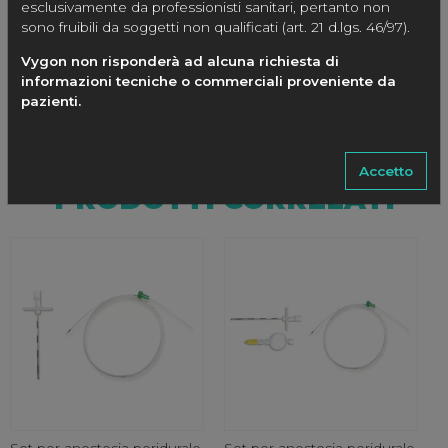
esclusivamente da professionisti sanitari, pertanto non
189.30
0.5 – 1.0
19
90
CHIUSA con tre fori laterali
sono fruibili da soggetti non qualificati (art. 21 d.lgs. 46/97).
Vygon non risponderà ad alcuna richiesta di
informazioni tecniche o commerciali proveniente da
pazienti.
Accetto
PRODOTTI CORRELATI
Set per anestesia peridurale
Set per anestesia peridurale