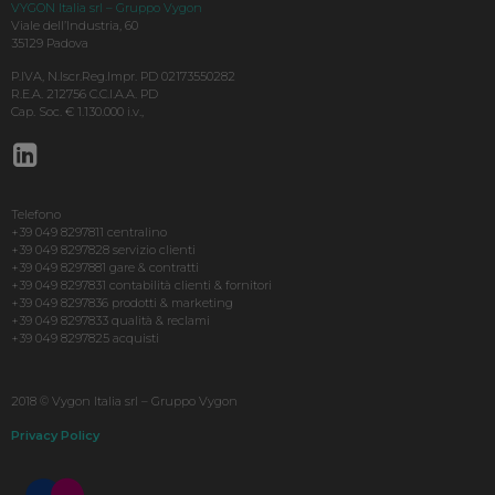
VYGON Italia srl – Gruppo Vygon
Viale dell’Industria, 60
35129 Padova
P.IVA, N.Iscr.Reg.Impr. PD 02173550282
R.E.A. 212756 C.C.I.A.A. PD
Cap. Soc. € 1.130.000 i.v.,
Telefono
+39 049 8297811 centralino
+39 049 8297828 servizio clienti
+39 049 8297881 gare & contratti
+39 049 8297831 contabilità clienti & fornitori
+39 049 8297836 prodotti & marketing
+39 049 8297833 qualità & reclami
+39 049 8297825 acquisti
2018 © Vygon Italia srl – Gruppo Vygon
Privacy Policy