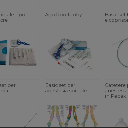
pinale tipo
Ago tipo Tuohy
Basic set
cre
e copriso
set per
Basic set per
Catetere 
esia
anestesia spinale
anestesia
in Pebax