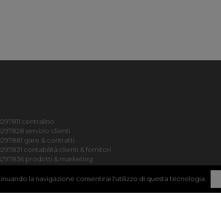
297811 centralino
297828 servizio clienti
297881 gare & contratti
97831 contabilità clienti & fornitori
8297836 prodotti & marketing
297833 qualità & reclami
297825 acquisti
ontinuando la navigazione consentirai l'utilizzo di questa tecnologia.