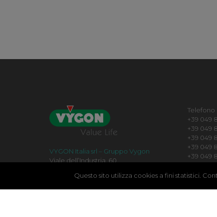
Telefono
+39 049 8
+39 049 8
+39 049 8
+39 049 82
VYGON Italia srl – Gruppo Vygon
+39 049 
Viale dell’Industria, 60
+39 049 8
35129 Padova
+39 049 8
Questo sito utilizza cookies a fini statistici. C
P.IVA, N.Iscr.Reg.Impr. PD 02173550282
R.E.A. 212756 C.C.I.A.A. PD
Cap. Soc. € 1.130.000 i.v.,