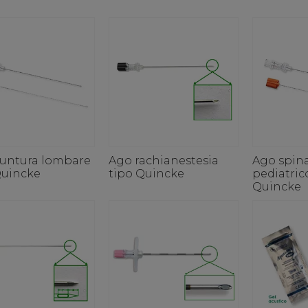
untura lombare
Ago rachianestesia
Ago spin
Quincke
tipo Quincke
pediatric
Quincke