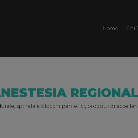
Home
Chi
NESTESIA REGIONA
durale, spinale e blocchi periferici, prodotti di eccell