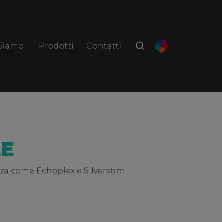
 Siamo
Prodotti
Contatti
LE
enza come Echoplex e Silverstim