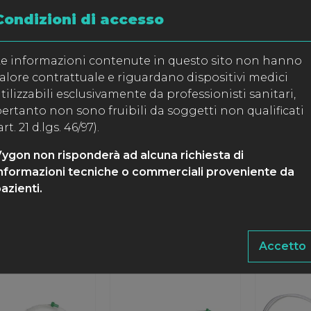
Condizioni di accesso
e informazioni contenute in questo sito non hanno
alore contrattuale e riguardano dispositivi medici
lex+
FAQ blocchi periferici
Filtro pia
con tecnica ENS
anestesia
tilizzabili esclusivamente da professionisti sanitari,
ertanto non sono fruibili da soggetti non qualificati
art. 21 d.lgs. 46/97).
ygon non risponderà ad alcuna richiesta di
nformazioni tecniche o commerciali proveniente da
azienti.
Accetto
lex
Multiplex
P.C.A. Fr