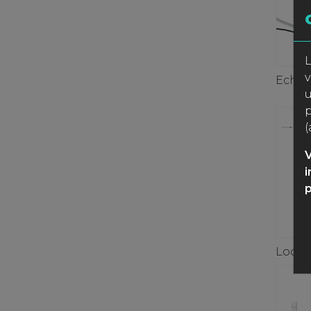
L
v
Echop
u
p
(
V
i
p
Locop