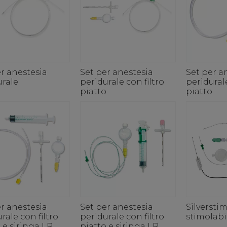
r anestesia
Set per anestesia
Set per a
urale
peridurale con filtro
peridurale
piatto
piatto
r anestesia
Set per anestesia
Silversti
rale con filtro
peridurale con filtro
stimolabi
 e siringa LR
piatto e siringa LR