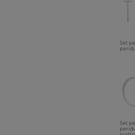
Set pe
perid
Set pe
peridu
piatto