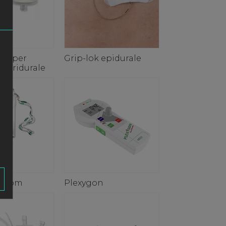
tto per
Grip-lok epidurale
 peridurale
eedom
Plexygon