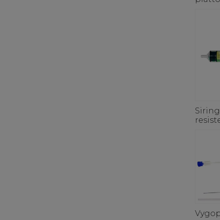
Siring
resis
Vygop