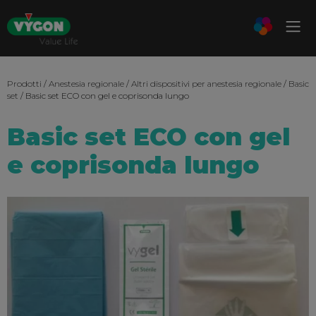
Prodotti
/
Anestesia regionale
/
Altri dispositivi per anestesia regionale
/
Basic
set
/ Basic set ECO con gel e coprisonda lungo
Basic set ECO con gel
e coprisonda lungo