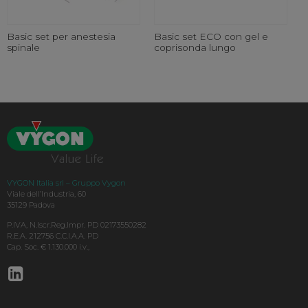
Basic set per anestesia
Basic set ECO con gel e
spinale
coprisonda lungo
VYGON Italia srl – Gruppo Vygon
Viale dell’Industria, 60
35129 Padova
P.IVA, N.Iscr.Reg.Impr. PD 02173550282
R.E.A. 212756 C.C.I.A.A. PD
Cap. Soc. € 1.130.000 i.v.,