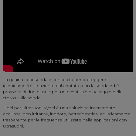
La guaina coprisonda è concepita per proteggere
igienicamente il paziente dal contatto con la sonda ed è
provvista di due elastici per un eventuale bloccaggio dello
stessa sulla sonda.
Il gel per ultrasuoni Vygel è una soluzione interamente
acquosa, non irritante, inodore, batteriostatica, acusticamente
trasparente per le frequenze utilizzate nelle applicazioni con
ultrasuoni.