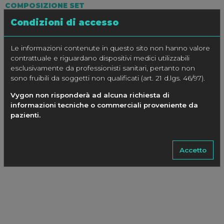
COMPOSIZIONE SET
Condizioni di accesso
1 Vygel (bustina da 20 grammi) soluzione completamente
acquosa, non irritante, ipoallergica, inodore,
batteriostatica, acusticamente trasparente per le
Le informazioni contenute in questo sito non hanno valore
frequenze utilizzate nelle applicazione ad ultrasuoni
contrattuale e riguardano dispositivi medici utilizzabili
1 sacca coprisonda (120 x 15 cm) con elastico
esclusivamente da professionisti sanitari, pertanto non
1 telo di apertura (45 x 35 cm)
sono fruibili da soggetti non qualificati (art. 21 d.lgs. 46/97).
2 elastici
Vygon non risponderà ad alcuna richiesta di
informazioni tecniche o commerciali proveniente da
pazienti.
CONFEZIONE
50 pezzi ordinabile con codice 80199.541
Accetto