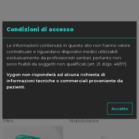
Condizioni di accesso
PRODOTTI CORRELATI
Le informazioni contenute in questo sito non hanno valore
contrattuale e riguardano dispositivi medici utilizzabili
esclusivamente da professionisti sanitari, pertanto non
sono fruibili da soggetti non qualificati (art. 21 d.lgs. 46/97).
Vygon non risponderà ad alcuna richiesta di
informazioni tecniche o commerciali proveniente da
pazienti.
Accetto
Set CPAP+ Boussignac con
Set CPAP+ Boussignac con
Filtro
Nebulizzatore