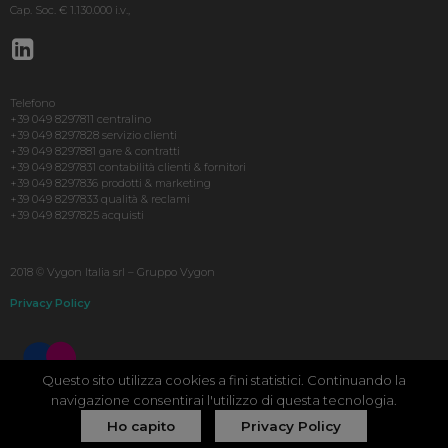
Cap. Soc. € 1.130.000 i.v.,
Telefono
+39 049 8297811 centralino
+39 049 8297828 servizio clienti
+39 049 8297881 gare & contratti
+39 049 8297831 contabilità clienti & fornitori
+39 049 8297836 prodotti & marketing
+39 049 8297833 qualità & reclami
+39 049 8297825 acquisti
2018 © Vygon Italia srl – Gruppo Vygon
Privacy Policy
Questo sito utilizza cookies a fini statistici. Continuando la
navigazione consentirai l'utilizzo di questa tecnologia.
Ho capito
Privacy Policy