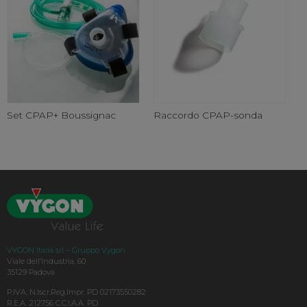
Set CPAP+ Boussignac
Raccordo CPAP-sonda
VYGON Italia srl – Gruppo Vygon
Viale dell’Industria, 60
35129 Padova
P.IVA, N.Iscr.Reg.Impr. PD 02173550282
R.E.A. 212756 C.C.I.A.A. PD