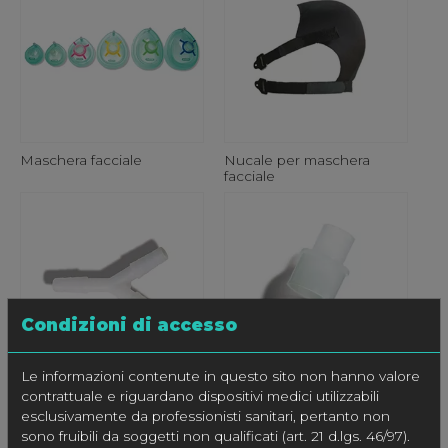
Maschera facciale
Nucale per maschera
facciale
Condizioni di accesso
Le informazioni contenute in questo sito non hanno valore
Raccordo a Y
Raccordo CPAP-sonda
contrattuale e riguardano dispositivi medici utilizzabili
esclusivamente da professionisti sanitari, pertanto non
sono fruibili da soggetti non qualificati (art. 21 d.lgs. 46/97).