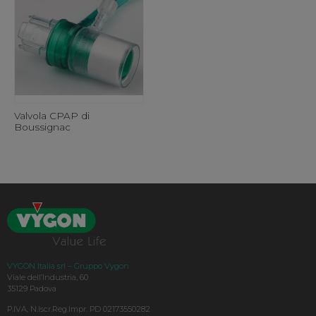
Valvola CPAP di
Boussignac
VYGON Italia srl – Gruppo Vygon
Viale dell’Industria, 60
35129 Padova
P.IVA, N.Iscr.Reg.Impr. PD 02173550282