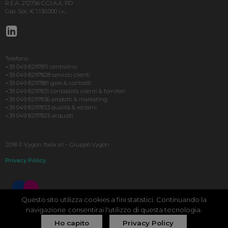
R.E.A. 212756 C.C.I.A.A. PD
Cap. Soc. € 1.130.000 i.v.,
Telefono
+39 049 8297811 centralino
+39 049 8297828 servizio clienti
+39 049 8297881 gare & contratti
+39 049 8297831 contabilità clienti & fornitori
+39 049 8297836 prodotti & marketing
+39 049 8297833 qualità & reclami
+39 049 8297825 acquisti
2018 © Vygon Italia srl – Gruppo Vygon
Privacy Policy
Questo sito utilizza cookies a fini statistici. Continuando la
navigazione consentirai l'utilizzo di questa tecnologia.
Ho capito
Privacy Policy