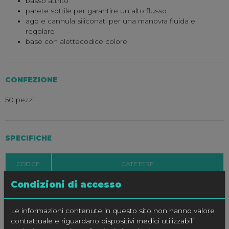
basso attrito
parete sottile per garantire un alto flusso
ago e cannula siliconati per una manovra fluida e
regolare
base con alettecodice colore
CONFEZIONE
50 pezzi
SPECIFICHE
CODICE
CATETERE
Condizioni di accesso
Ø Int. – Est.
Ø
Lungh.
Flusso
mm
G
mm
ml/min
Le informazioni contenute in questo sito non hanno valore
121.06
0.4 – 0.7
24
18
18
contrattuale e riguardano dispositivi medici utilizzabili