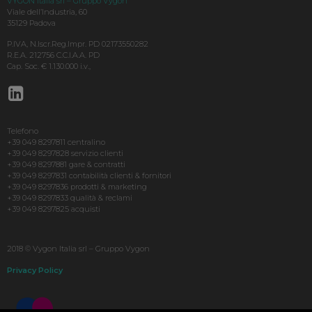
VYGON Italia srl – Gruppo Vygon
Viale dell’Industria, 60
35129 Padova
P.IVA, N.Iscr.Reg.Impr. PD 02173550282
R.E.A. 212756 C.C.I.A.A. PD
Cap. Soc. € 1.130.000 i.v.,
Telefono
+39 049 8297811 centralino
+39 049 8297828 servizio clienti
+39 049 8297881 gare & contratti
+39 049 8297831 contabilità clienti & fornitori
+39 049 8297836 prodotti & marketing
+39 049 8297833 qualità & reclami
+39 049 8297825 acquisti
2018 © Vygon Italia srl – Gruppo Vygon
Privacy Policy