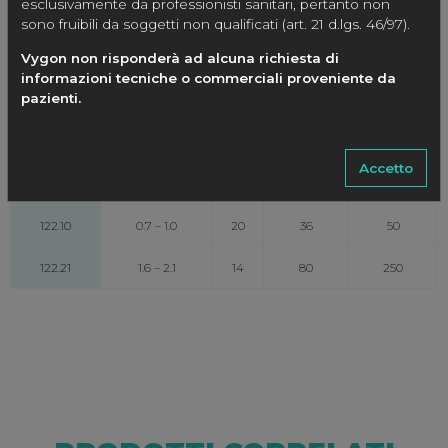
esclusivamente da professionisti sanitari, pertanto non
121.08
0.5 – 0.8
22
28
24
sono fruibili da soggetti non qualificati (art. 21 d.lgs. 46/97).
Vygon non risponderà ad alcuna richiesta di
121.16
1.2 – 1.6
16
52
174
informazioni tecniche o commerciali proveniente da
pazienti.
121.21
1.6 – 2.1
14
52
260
121.24
1.9 – 2.4
13
52
374
Accetto
121.27
2.2 – 2.7
12
52
450
122.10
0.7 – 1.0
20
36
50
122.21
1.6 – 2.1
14
80
250