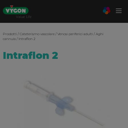
Prodotti
/
Cateterismo vascolare
/
Venosi periferici adulti
/
Aghi
cannula
/ Intraflon 2
Intraflon 2