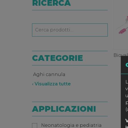
RICERCA
Bioval
CATEGORIE
Aghi cannula
L
‹ Visualizza tutte
v
u
p
APPLICAZIONI
(
V
Neonatologia e pediatria
i