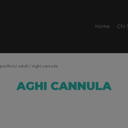
Home
Chi
eriferici adulti
/ Aghi cannula
AGHI CANNULA