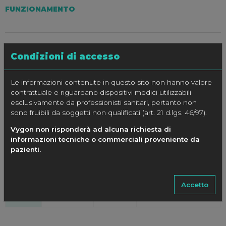
FUNZIONAMENTO
CONFEZIONE
Condizioni di accesso
10 pezzi
Le informazioni contenute in questo sito non hanno valore
contrattuale e riguardano dispositivi medici utilizzabili
esclusivamente da professionisti sanitari, pertanto non
SPECIFICHE
sono fruibili da soggetti non qualificati (art. 21 d.lgs. 46/97).
Vygon non risponderà ad alcuna richiesta di
CODICE
LUNGHEZZA
INDICAZIONI
informazioni tecniche o commerciali proveniente da
pazienti.
Uso
Per tubi e.t. di Ø interno
5576.02
60 cm
Pediatrico
da 4.0 a 5.0 mm
Accetto
5576.03
50 cm
Neonatale
da 2.5 a 3.5 mm