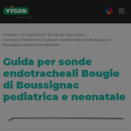
Prodotti
/
Vie respiratorie
/
Sonde per aspirazione
tracheale
/
Pediatriche
/ Guida per sonde endotracheali Bougie di
Boussignac pediatrica e neonatale
Guida per sonde
endotracheali Bougie
di Boussignac
pediatrica e neonatale