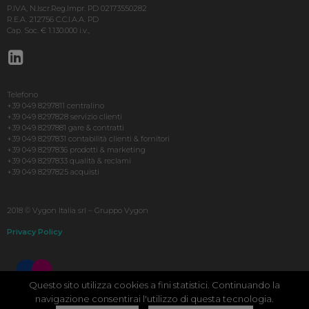
P.IVA, N.Iscr.Reg.Impr. PD 02173550282
R.E.A. 212756 C.C.I.A.A. PD
Cap. Soc. € 1.130.000 i.v.,
Telefono
+39 049 8297811 centralino
+39 049 8297828 servizio clienti
+39 049 8297881 gare & contratti
+39 049 8297831 contabilità clienti & fornitori
+39 049 8297836 prodotti & marketing
+39 049 8297833 qualità & reclami
+39 049 8297825 acquisti
2018 © Vygon Italia srl – Gruppo Vygon
Privacy Policy
Questo sito utilizza cookies a fini statistici. Continuando la
navigazione consentirai l'utilizzo di questa tecnologia.