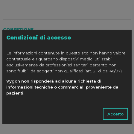
CONFEZIONE
Condizioni di accesso
25 pezzi per confezione ordinabili con cod. 80516.30D –
80516.35D
Le informazioni contenute in questo sito non hanno valore
contrattuale e riguardano dispositivi medici utilizzabili
esclusivamente da professionisti sanitari, pertanto non
SPECIFICHE
sono fruibili da soggetti non qualificati (art. 21 d.lgs. 46/97).
Vygon non risponderà ad alcuna richiesta di
CODICE
Ø SONDA
Ø int-est mm
Lunghezza mm
informazioni tecniche o commerciali proveniente da
Fr
pazienti.
80516.30D
15
3.0 – 4.6
150
Accetto
80516.35D
15
3.5 – 5.2
150