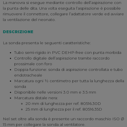
La manovra si esegue mediante controllo dell’aspirazione con
la punta delle dita.
Una volta eseguita l’aspirazione è possibile
rimuovere il connettore, collegare l’adattatore verde ed avviare
la ventilazione del neonato.
DESCRIZIONE
La sonda presenta le seguenti caratteristiche:
Tubo semi-rigido in PVC DEHP-free con punta morbida
Controllo digitale dell’aspirazione tramite raccordo
prossimale con foro
Doppia funzione: sonda di aspirazione controllata e tubo
endotracheale
Marcatura ogni ½ centimetro per tutta la lunghezza della
sonda
Disponibile nelle versioni 3.0 mm e 3.5 mm
Marcatura distale nera:
20 mm di lunghezza per ref. 80516.30D
25 mm di lunghezza per il ref. 80516.35D
Nel set oltre alla sonda è presente un raccordo maschio ISO Ø
15 mm per collegare la sonda al ventilatore.