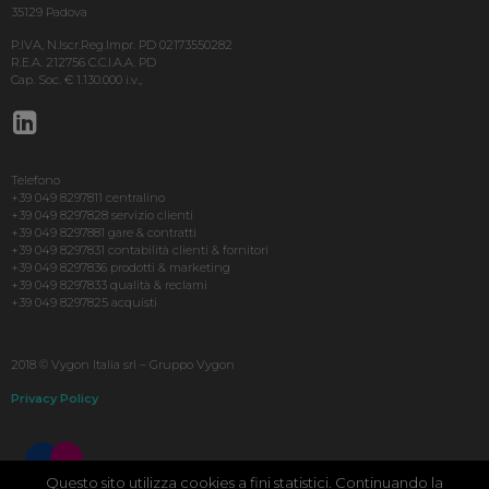
35129 Padova
P.IVA, N.Iscr.Reg.Impr. PD 02173550282
R.E.A. 212756 C.C.I.A.A. PD
Cap. Soc. € 1.130.000 i.v.,
Telefono
+39 049 8297811 centralino
+39 049 8297828 servizio clienti
+39 049 8297881 gare & contratti
+39 049 8297831 contabilità clienti & fornitori
+39 049 8297836 prodotti & marketing
+39 049 8297833 qualità & reclami
+39 049 8297825 acquisti
2018 © Vygon Italia srl – Gruppo Vygon
Privacy Policy
Questo sito utilizza cookies a fini statistici. Continuando la