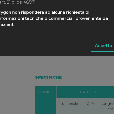
art. 21 d.lgs. 46/97).
ygon non risponderà ad alcuna richiesta di
nformazioni tecniche o commerciali proveniente da
azienti.
CONFEZIONE
Accetto
1 pezzo
SPECIFICHE
CODICE
CATETERE
Materiale
Ø Fr
Lunghe
cm