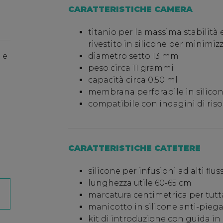
CARATTERISTICHE CAMERA
titanio per la massima stabilità 
rivestito in silicone per minimizz
 e
diametro setto 13 mm
peso circa 11 grammi
capacità circa 0,50 ml
membrana perforabile in silicon
compatibile con indagini di ri
CARATTERISTICHE CATETERE
silicone per infusioni ad alti flus
lunghezza utile 60-65 cm
marcatura centimetrica per tutt
manicotto in silicone anti-pie
kit di introduzione con guida in 