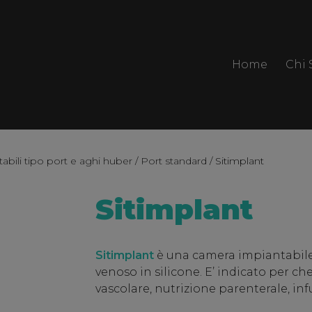
Home
Chi
bili tipo port e aghi huber
/
Port standard
/ Sitimplant
Sitimplant
Sitimplant
è una camera impiantabile
venoso in silicone. E’ indicato per ch
vascolare, nutrizione parenterale, inf