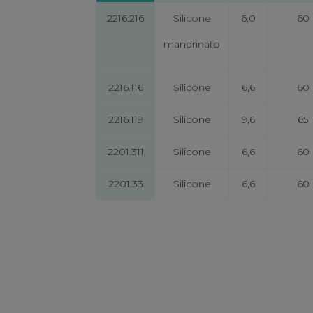
2216.216
Silicone
6,0
60
mandrinato
2216.116
Silicone
6,6
60
2216.119
Silicone
9,6
65
2201.311
Silicone
6,6
60
2201.33
Silicone
6,6
60