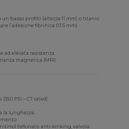
e un basso profilo (altezza 11 mm) o titanio
are l’adesione fibrinica (13.5 mm)
e ad elevata resistenza
sonanza magnetica (MRI)
si (350 PSI – CT rated)
a la lunghezza
gamento
nitinol teflonato anti-kinking, valvola