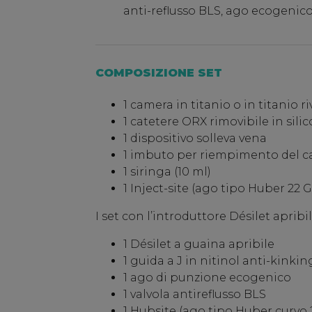
anti-reflusso BLS, ago ecogenic
COMPOSIZIONE SET
1 camera in titanio o in titanio ri
1 catetere ORX rimovibile in sili
1 dispositivo solleva vena
1 imbuto per riempimento del c
1 siringa (10 ml)
1 Inject-site (ago tipo Huber 22 
I set con l’introduttore Désilet apribi
1 Désilet a guaina apribile
1 guida a J in nitinol anti-kin
1 ago di punzione ecogenico
1 valvola antireflusso BLS
1 Hubsite (ago tipo Huber curvo