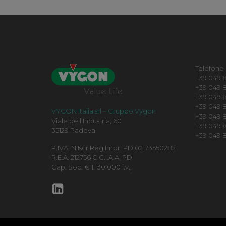
Telefono
+39 049 8
+39 049 8
+39 049 8
+39 049 82
VYGON Italia srl – Gruppo Vygon
+39 049 
Viale dell’Industria, 60
+39 049 8
35129 Padova
+39 049 8
P.IVA, N.Iscr.Reg.Impr. PD 02173550282
R.E.A. 212756 C.C.I.A.A. PD
Cap. Soc. € 1.130.000 i.v.,