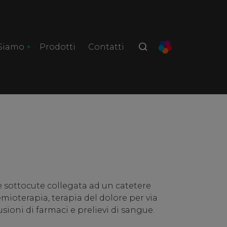
 Siamo
Prodotti
Contatti
 sottocute collegata ad un catetere
emioterapia, terapia del dolore per via
usioni di farmaci e prelievi di sangue.