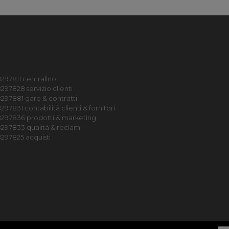
297811 centralino
297828 servizio clienti
297881 gare & contratti
97831 contabilità clienti & fornitori
8297836 prodotti & marketing
297833 qualità & reclami
297825 acquisti