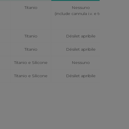
Titanio
Nessuno
(include cannula i.v. e telo)
Titanio
Désilet apribile
Titanio
Désilet apribile
Titanio e Silicone
Nessuno
Titanio e Silicone
Désilet apribile