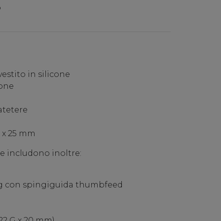
o
vestito in silicone
cone
atetere
G x 25 mm
le includono inoltre:
king con spingiguida thumbfeed
 22 G x 20 mm)