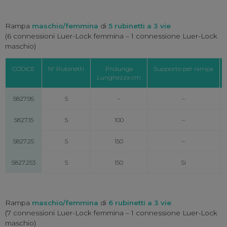
Rampa
maschio/femmina
di
5 rubinetti a 3 vie
(6 connessioni Luer-Lock femmina – 1 connessione Luer-Lock
maschio)
CODICE
N° Rubinetti
Prolunga
Supporto per rampa
Lunghezza cm
5827.95
5
–
–
5827.15
5
100
–
5827.25
5
150
–
5827.253
5
150
Si
Rampa
maschio/femmina
di
6 rubinetti a 3 vie
(7 connessioni Luer-Lock femmina – 1 connessione Luer-Lock
maschio)