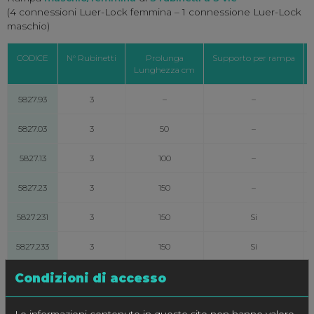
(4 connessioni Luer-Lock femmina – 1 connessione Luer-Lock
maschio)
CODICE
N° Rubinetti
Prolunga
Supporto per rampa
Lunghezza cm
5827.93
3
–
–
5827.03
3
50
–
5827.13
3
100
–
5827.23
3
150
–
5827.231
3
150
Si
5827.233
3
150
Si
Condizioni di accesso
Rampa
maschio/femmina
di
4 rubinetti a 3 vie
Le informazioni contenute in questo sito non hanno valore