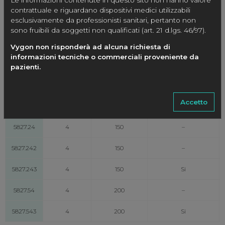
(5 connessioni Luer-Lock femmina – 1 connessione Luer-Lock
contrattuale e riguardano dispositivi medici utilizzabili
maschio)
esclusivamente da professionisti sanitari, pertanto non
sono fruibili da soggetti non qualificati (art. 21 d.lgs. 46/97).
CODICE
N° Rubinetti
Prolunga
Supporto per rampa
Lunghezza cm
Vygon non risponderà ad alcuna richiesta di
informazioni tecniche o commerciali proveniente da
5827.94
4
–
–
pazienti.
5827.04
4
50
–
Accetto
5827.14
4
100
–
5827.24
4
150
–
5827.242
4
150
–
5827.243
4
150
Si
5827.54
4
200
–
5827.543
4
200
Si