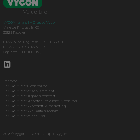
VYGON Italia srl – Gruppo Vygon
Viale dell’Industria, 60
35129 Padova
P.IVA, N.Iscr.Reg.Impr. PD 02173550282
R.E.A. 212756 C.C.I.A.A. PD
Cap. Soc. € 1.130.000 i.v.,
Telefono
+39 049 8297811 centralino
+39 049 8297828 servizio clienti
+39 049 8297881 gare & contratti
+39 049 8297831 contabilità clienti & fornitori
+39 049 8297836 prodotti & marketing
+39 049 8297833 qualità & reclami
+39 049 8297825 acquisti
2018 © Vygon Italia srl – Gruppo Vygon