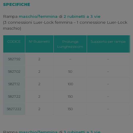
SPECIFICHE
Rampa
maschio/femmina
di
2 rubinetti a 3 vie
(3 connessioni Luer-Lock femmina – 1 connessione Luer-Lock
maschio)
CODICE
N° Rubinetti
Prolunga
Supporto per rampa
Lunghezza cm
5827.92
2
–
–
5827.02
2
50
–
5827.12
2
100
–
5827.22
2
150
–
5827.222
2
150
–
Rampa
maschio/femmina
di
3 rubinetti a 3 vie