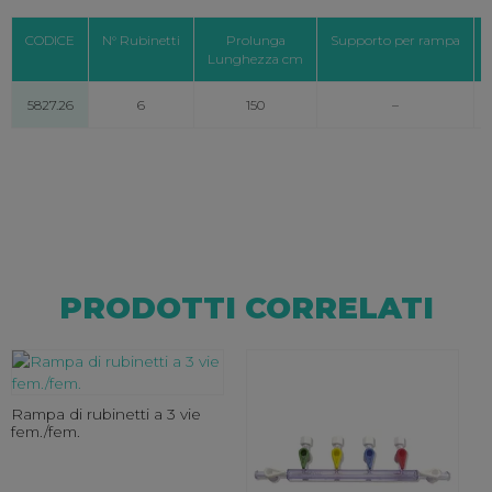
CODICE
N° Rubinetti
Prolunga
Supporto per rampa
Lunghezza cm
5827.26
6
150
–
PRODOTTI CORRELATI
Rampa di rubinetti a 3 vie
fem./fem.