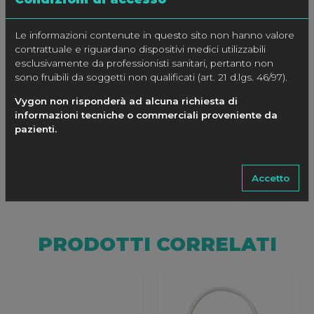
222.050
1.5 – 2.5
1.0
50
222.100
1.5 – 2.5
1.9
100
Le informazioni contenute in questo sito non hanno valore
contrattuale e riguardano dispositivi medici utilizzabili
222.150
1.5 – 2.5
2.8
150
esclusivamente da professionisti sanitari, pertanto non
sono fruibili da soggetti non qualificati (art. 21 d.lgs. 46/97).
222.200
1.5 – 2.5
3.7
200
Vygon non risponderà ad alcuna richiesta di
informazioni tecniche o commerciali proveniente da
Testata a 10 kgf/cm2 – 145 psi
pazienti.
Accetto
PRODOTTI CORRELATI