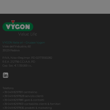
VYGON Italia srl – Gruppo Vygon
Viale dell’Industria, 60
35129 Padova
P.IVA, N.Iscr.Reg.Impr. PD 02173550282
R.E.A. 212756 C.C.I.A.A. PD
Cap. Soc. € 1.130.000 i.v.,
Telefono
+39 049 8297811 centralino
+39 049 8297828 servizio clienti
+39 049 8297881 gare & contratti
+39 049 8297831 contabilità clienti & fornitori
+39 049 8297836 prodotti & marketing