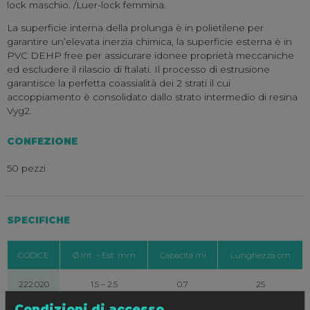
lock maschio. /Luer-lock femmina.
La superficie interna della prolunga è in polietilene per
garantire un’elevata inerzia chimica, la superficie esterna è in
PVC DEHP free per assicurare idonee proprietà meccaniche
ed escludere il rilascio di ftalati. Il processo di estrusione
garantisce la perfetta coassialità dei 2 strati il cui
accoppiamento è consolidato dallo strato intermedio di resina
Vyg2.
CONFEZIONE
50 pezzi
SPECIFICHE
CODICE
Ø Int. – Est. mm
Capacità ml
Lunghezza cm
222.020
1.5 – 2.5
0.7
25
Condizioni di accesso