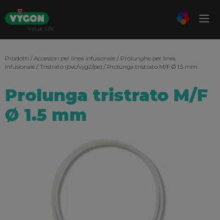
Prodotti
/
Accessori per linea infusionale
/
Prolunghe per linea
infusionale
/
Tristrato (pvc/vyg2/pe)
/ Prolunga tristrato M/F Ø 1.5 mm
Prolunga tristrato M/F
Ø 1.5 mm