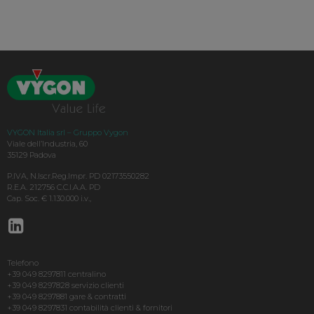
VYGON Italia srl – Gruppo Vygon
Viale dell’Industria, 60
35129 Padova
P.IVA, N.Iscr.Reg.Impr. PD 02173550282
R.E.A. 212756 C.C.I.A.A. PD
Cap. Soc. € 1.130.000 i.v.,
Telefono
+39 049 8297811 centralino
+39 049 8297828 servizio clienti
+39 049 8297881 gare & contratti
+39 049 8297831 contabilità clienti & fornitori