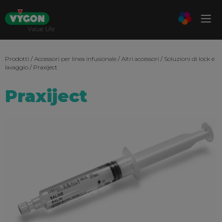
Prodotti
/
Accessori per linea infusionale
/
Altri accessori
/
Soluzioni di lock e
lavaggio
/ Praxiject
Praxiject