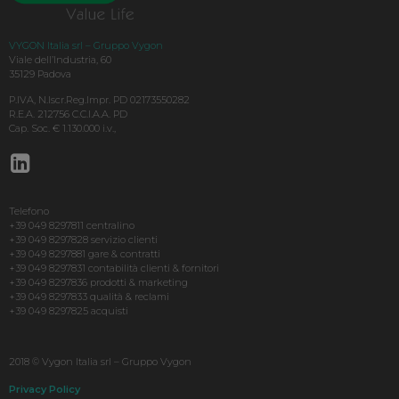
VYGON Italia srl – Gruppo Vygon
Viale dell’Industria, 60
35129 Padova
P.IVA, N.Iscr.Reg.Impr. PD 02173550282
R.E.A. 212756 C.C.I.A.A. PD
Cap. Soc. € 1.130.000 i.v.,
Telefono
+39 049 8297811 centralino
+39 049 8297828 servizio clienti
+39 049 8297881 gare & contratti
+39 049 8297831 contabilità clienti & fornitori
+39 049 8297836 prodotti & marketing
+39 049 8297833 qualità & reclami
+39 049 8297825 acquisti
2018 © Vygon Italia srl – Gruppo Vygon
Privacy Policy