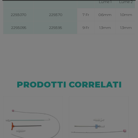
Lume 1
Lume 2
2293.070
2293.70
7 Fr
0.6mm
1.0mm
2293.095
2293.95
9 Fr
1.3mm
1.3mm
PRODOTTI CORRELATI