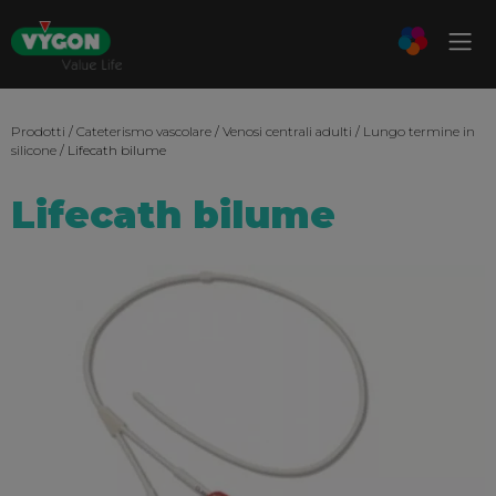
Prodotti
/
Cateterismo vascolare
/
Venosi centrali adulti
/
Lungo termine in
silicone
/ Lifecath bilume
Lifecath bilume