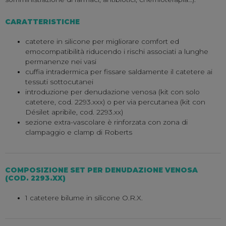
CARATTERISTICHE
catetere in silicone per migliorare comfort ed
emocompatibilità riducendo i rischi associati a lunghe
permanenze nei vasi
cuffia intradermica per fissare saldamente il catetere ai
tessuti sottocutanei
introduzione per denudazione venosa (kit con solo
catetere, cod. 2293.xxx) o per via percutanea (kit con
Désilet apribile, cod. 2293.xx)
sezione extra-vascolare è rinforzata con zona di
clampaggio e clamp di Roberts
COMPOSIZIONE SET PER DENUDAZIONE VENOSA
(COD. 2293.XX)
1 catetere bilume in silicone O.R.X.