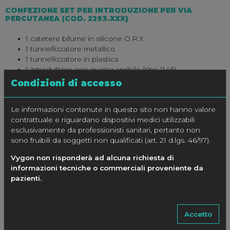
CONFEZIONE SET PER INTRODUZIONE PER VIA
PERCUTANEA (COD. 2293.XXX)
1 catetere bilume in silicone O.R.X.
1 tunnellizzatore metallico
1 tunnellizzatore in plastica
1 introduttore con guaina apribile (tipo 1146)
1 bisturi
Condizioni di accesso
Le informazioni contenute in questo sito non hanno valore
CONFEZIONE
contrattuale e riguardano dispositivi medici utilizzabili
esclusivamente da professionisti sanitari, pertanto non
1 pezzo
sono fruibili da soggetti non qualificati (art. 21 d.lgs. 46/97).
Vygon non risponderà ad alcuna richiesta di
informazioni tecniche o commerciali proveniente da
SPECIFICHE
pazienti.
CODICE
Accetto
Solo Catetere
Catetere c/introdutt.
Ø Est.
Ø Int.
Ø Int.