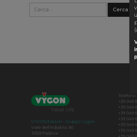
L
v
Ricerca per:
u
p
(
V
i
p
Telefono
+39 049 8
+39 049 8
+39 049 8
+39 049 82
VYGON Italia srl – Gruppo Vygon
+39 049 
Viale dell’Industria, 60
+39 049 8
35129 Padova
+39 049 8