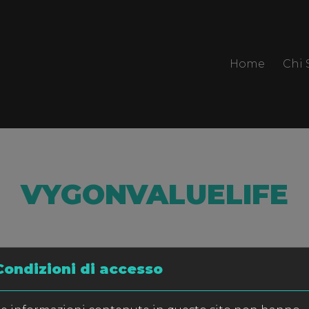
Home
Chi
VYGONVALUELIFE
Condizioni di accesso
C
 trovato.