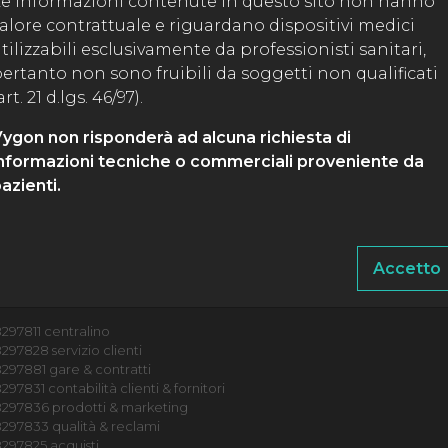
e informazioni contenute in questo sito non hanno
alore contrattuale e riguardano dispositivi medici
tilizzabili esclusivamente da professionisti sanitari,
A
ertanto non sono fruibili da soggetti non qualificati
art. 21 d.lgs. 46/97).
ygon non risponderà ad alcuna richiesta di
nformazioni tecniche o commerciali proveniente da
azienti.
Accetto
297811 centralino
297828 servizio clienti
297881 gare & contratti
97831 contabilità clienti & fornitori
8297836 prodotti & marketing
297833 qualità & reclami
297825 acquisti