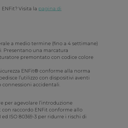
 ENFit? Visita la
pagina di
rale a medio termine (fino a 4 settimane)
ti. Presentano una marcatura
turatore premontato con codice colore
 sicurezza ENFit® conforme alla norma
disce l’utilizzo con dispositivi aventi
connessioni accidentali.
re per agevolare l’introduzione
it con raccordo ENFit conforme allo
 ed ISO 80369-3 per ridurre i rischi di