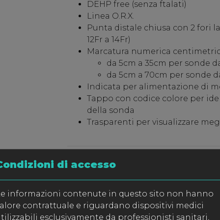
DEHP free (senza ftalati)
Linea O.R.X.
Punta distale chiusa con 2 fori lat
12Fr a 14Fr)
Marcatura numerica centimetric
da 5cm a 35cm per sonde da
da 5cm a 70cm per sonde da 
Indicata per alimentazione di me
Tappo con codice colore per ide
della sonda
Trasparenti per visualizzare meg
Condizioni di accesso
CONFEZIONE
v. tabella
e informazioni contenute in questo sito non hanno
alore contrattuale e riguardano dispositivi medici
tilizzabili esclusivamente da professionisti sanitari,