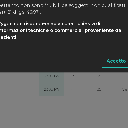
ertanto non sono fruibili da soggetti non qualificati
SPECIFICHE
art. 21 d.lgs. 46/97).
CODICE
Ø Fr
Lunghezza cm
Cod
ygon non risponderà ad alcuna richiesta di
nformazioni tecniche o commerciali proveniente da
2395.067
6
125
azienti.
2395.087
8
125
Accetto
2395.107
10
125
2395.127
12
125
2395.147
14
125
Ve