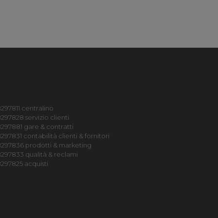
297811 centralino
297828 servizio clienti
297881 gare & contratti
97831 contabilità clienti & fornitori
8297836 prodotti & marketing
297833 qualità & reclami
297825 acquisti