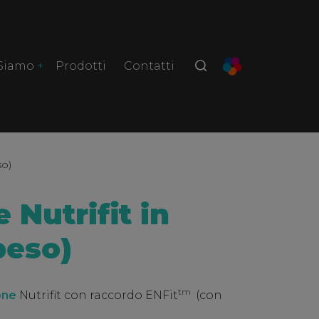
 Siamo
Prodotti
Contatti
so)
 Nutrifit in
peso)
tm
one
Nutrifit con raccordo ENFit
(con