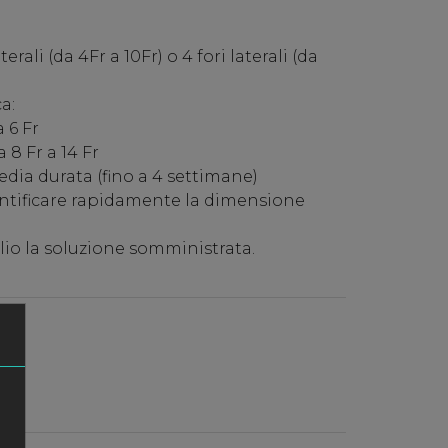
erali (da 4Fr a 10Fr) o 4 fori laterali (da
a:
 6 Fr
8 Fr a 14 Fr
dia durata (fino a 4 settimane)
ntificare rapidamente la dimensione
lio la soluzione somministrata.