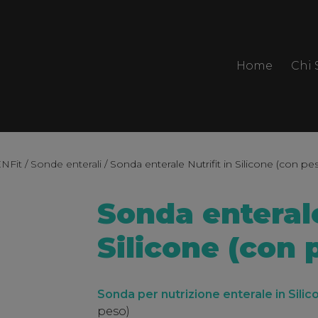
Home
Chi
ENFit
/
Sonde enterali
/ Sonda enterale Nutrifit in Silicone (con pe
Sonda enterale
Silicone (con 
Sonda per nutrizione enterale in Silic
peso)