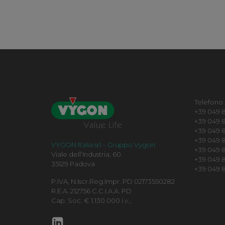
Telefono
+39 049 8
+39 049 8
+39 049 8
+39 049 82
VYGON Italia srl – Gruppo Vygon
+39 049 
Viale dell’Industria, 60
+39 049 8
35129 Padova
+39 049 8
P.IVA, N.Iscr.Reg.Impr. PD 02173550282
R.E.A. 212756 C.C.I.A.A. PD
Cap. Soc. € 1.130.000 i.v.,