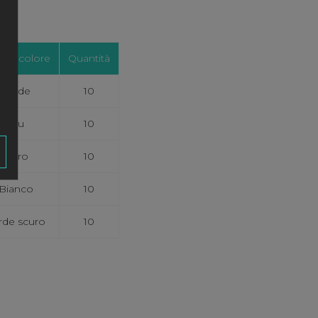
ice colore
Quantità
Verde
10
Blu
10
Nero
10
Bianco
10
rde scuro
10