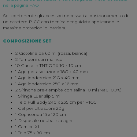
nella pagina FAQ
Set contenente gli accessori necessari al posizionamento di
un catetere PICC con tecnica ecoguidata applicando le
massime protezioni di barriera.
COMPOSIZIONE SET
2 Ciotoline da 60 ml (rossa, bianca)
2 Tamponi con manico
10 Garze in TNT ORX 10 x 10 cm
1 Ago per aspirazione 18G x 40 mm
1 Ago ipodermico 21G x 40 mm
1 Ago ipodermico 25G x 16 mm
2 Siringhe pre-riempite con salina 10 ml (NaCl 0,9%)
1 Siringa Luer slip 5 ml
1 Telo Full Body 240 x 235 cm per PICC
1 Gel per ultrasuoni 20g
1 Coprisonda 15 x 120 cm
1 Disposafe neutralizza aghi
1 Camice XL
1 Telo 75 x 90 cm