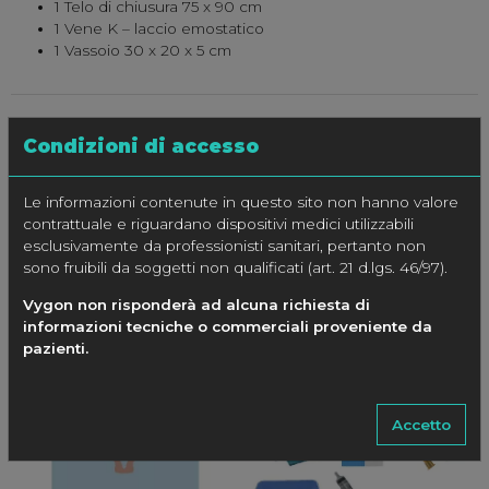
1 Telo di chiusura 75 x 90 cm
1 Vene K – laccio emostatico
1 Vassoio 30 x 20 x 5 cm
CONFEZIONE
Condizioni di accesso
4 pezzi ordinabile con codice A80199.2214A
Le informazioni contenute in questo sito non hanno valore
contrattuale e riguardano dispositivi medici utilizzabili
esclusivamente da professionisti sanitari, pertanto non
ILLUSTRAZIONI
sono fruibili da soggetti non qualificati (art. 21 d.lgs. 46/97).
Vygon non risponderà ad alcuna richiesta di
informazioni tecniche o commerciali proveniente da
pazienti.
Accetto