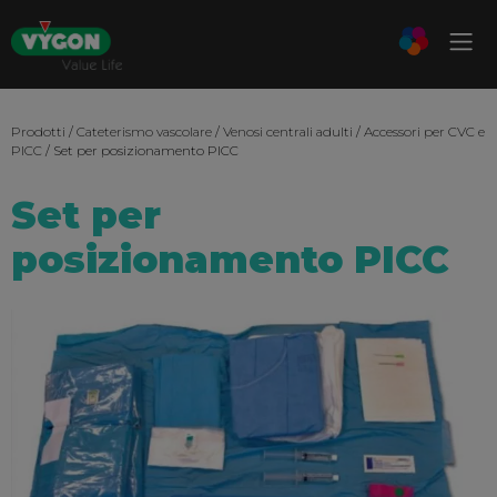
Prodotti
/
Cateterismo vascolare
/
Venosi centrali adulti
/
Accessori per CVC e
PICC
/ Set per posizionamento PICC
Set per
posizionamento PICC