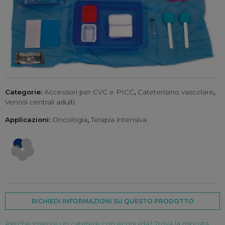
Categorie:
Accessori per CVC e PICC
,
Cateterismo vascolare
,
Venosi centrali adulti
Applicazioni:
Oncologia
,
Terapia intensiva
RICHIEDI INFORMAZIONI SU QUESTO PRODOTTO
Perchè inserire un catetere con ecoguida? Trova la risposta