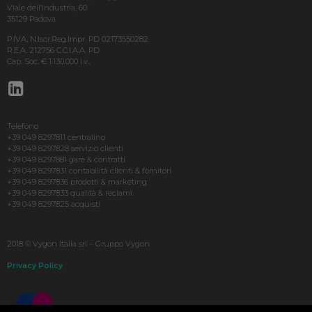
Viale dell’Industria, 60
35129 Padova
P.IVA, N.Iscr.Reg.Impr. PD 02173550282
R.E.A. 212756 C.C.I.A.A. PD
Cap. Soc. € 1.130.000 i.v.,
Telefono
+39 049 8297811 centralino
+39 049 8297828 servizio clienti
+39 049 8297881 gare & contratti
+39 049 8297831 contabilità clienti & fornitori
+39 049 8297836 prodotti & marketing
+39 049 8297833 qualità & reclami
+39 049 8297825 acquisti
2018 © Vygon Italia srl – Gruppo Vygon
Privacy Policy