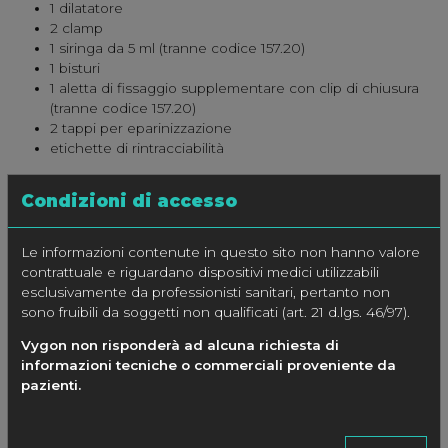
1 dilatatore
2 clamp
1 siringa da 5 ml (tranne codice 157.20)
1 bisturi
1 aletta di fissaggio supplementare con clip di chiusura
(tranne codice 157.20)
2 tappi per eparinizzazione
etichette di rintracciabilità
Condizioni di accesso
CONFEZIONE
Le informazioni contenute in questo sito non hanno valore
5 pezzi
contrattuale e riguardano dispositivi medici utilizzabili
esclusivamente da professionisti sanitari, pertanto non
sono fruibili da soggetti non qualificati (art. 21 d.lgs. 46/97).
SPECIFICHE
Vygon non risponderà ad alcuna richiesta di
informazioni tecniche o commerciali proveniente da
pazienti.
CODICE
CATETERE (PUR) O.R.X.
Lungh.
Ø
Ø Est.
LUME DISTALE
cm
Fr
mm