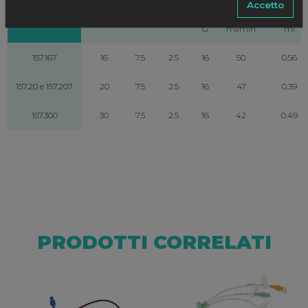
Accetto
Ø
Flusso
Capacità
G
ml/min
ml
157.167
16
7.5
2.5
16
50
0.56
157.20 e 157.207
20
7.5
2.5
16
47
0.39
157.300
30
7.5
2.5
16
42
0.49
PRODOTTI CORRELATI