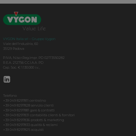
VYGON Italia srl – Gruppo Vygon
Viale dell’Industria, 60
35129 Padova
P.IVA, N.Iscr.Reg.Impr. PD 02173550282
R.E.A. 212756 C.C.I.A.A. PD
Cap. Soc. € 1.130.000 i.v.,
Telefono
+39 049 8297811 centralino
+39 049 8297828 servizio clienti
+39 049 8297881 gare & contratti
+39 049 8297831 contabilità clienti & fornitori
+39 049 8297836 prodotti & marketing
+39 049 8297833 qualità & reclami
+39 049 8297825 acquisti