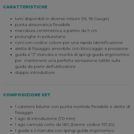
CARATTERISTICHE
lumi
disponibili in diverse misure (16, 18 Gauge)
punta atraumatica flessibile
marcatura centimetrica a partire da 9 cm
prolunghe in poliuretano
coni con codice colore per una rapida identificazione
aletta di fissaggio amovibile con bloccaggio a pressione
guida a “J” marcata e munita di spingi-guida ergonomico
per mantenere una perfetta sensazione tattile sulla
guida da parte dell’utilizzatore
doppio introduttore
COMPOSIZIONE SET
1 catetere bilume con punta morbida flessibile e alette di
fissaggio
1 ago di introduzione (70 mm)
1 ago cannula corto da 18G (tranne codice 157.20)
1 guida a J marcata con spingi-guida ergonomico