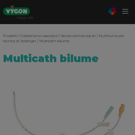
Prodotti
/
Cateterismo vascolare
/
Venosi centrali adulti
/
Mulltilume per
tecnica di Seldinger
/ Multicath bilume
Multicath bilume