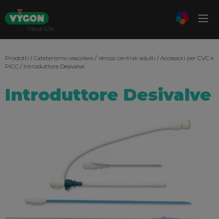
Prodotti
/
Cateterismo vascolare
/
Venosi centrali adulti
/
Accessori per CVC e
PICC
/ Introduttore Desivalve
Introduttore Desivalve