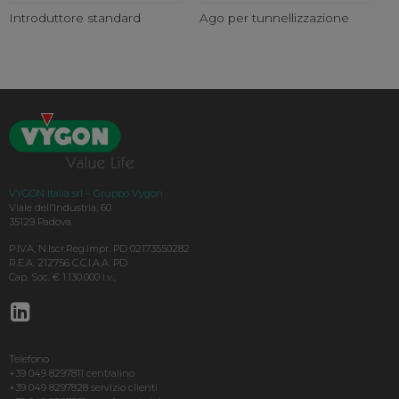
Introduttore standard
Ago per tunnellizzazione
VYGON Italia srl – Gruppo Vygon
Viale dell’Industria, 60
35129 Padova
P.IVA, N.Iscr.Reg.Impr. PD 02173550282
R.E.A. 212756 C.C.I.A.A. PD
Cap. Soc. € 1.130.000 i.v.,
Telefono
+39 049 8297811 centralino
+39 049 8297828 servizio clienti