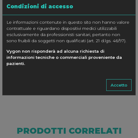
Condizioni di accesso
SPECIFICHE
Le informazioni contenute in questo sito non hanno valore
CODICE
CODICE
INDICAZIONE
GUAINA
contrattuale e riguardano dispositivi medici utilizzabili
COLORE
(per catetere di Ø)
(PE)
esclusivamente da professionisti sanitari, pertanto non
sono fruibili da soggetti non qualificati (art. 21 d.lgs. 46/97).
Ø Fr
Ø mm
Lungh. cm
Ø mm
Vygon non risponderà ad alcuna richiesta di
informazioni tecniche o commerciali proveniente da
1149.06
VERDE
06
2.0
10
1.4
pazienti.
1149.07
ROSA
07
2.3
10
1.4
Accetto
PRODOTTI CORRELATI