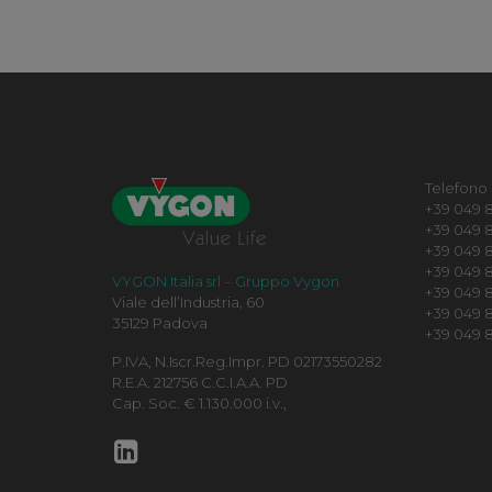
Telefono
+39 049 8
+39 049 8
+39 049 8
+39 049 82
VYGON Italia srl – Gruppo Vygon
+39 049 
Viale dell’Industria, 60
+39 049 8
35129 Padova
+39 049 8
P.IVA, N.Iscr.Reg.Impr. PD 02173550282
R.E.A. 212756 C.C.I.A.A. PD
Cap. Soc. € 1.130.000 i.v.,