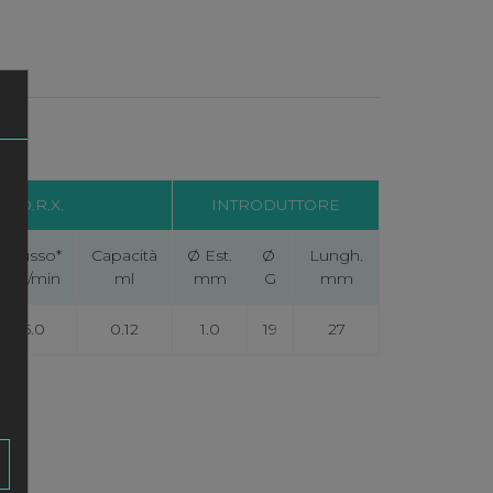
e) O.R.X.
INTRODUTTORE
Flusso*
Capacità
Ø Est.
Ø
Lungh.
ml/min
ml
mm
G
mm
5.0
0.12
1.0
19
27