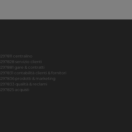
297811 centralino
297828 servizio clienti
297881 gare & contratti
97831 contabilità clienti & fornitori
8297836 prodotti & marketing
297833 qualità & reclami
297825 acquisti