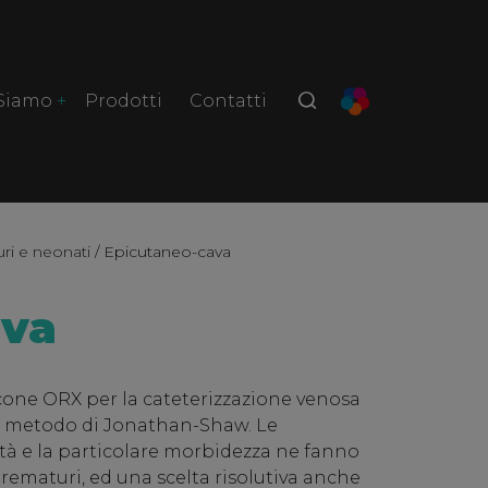
 Siamo
Prodotti
Contatti
ri e neonati
/ Epicutaneo-cava
ava
icone ORX per la cateterizzazione venosa
l metodo di Jonathan-Shaw. Le
ità e la particolare morbidezza ne fanno
rematuri, ed una scelta risolutiva anche