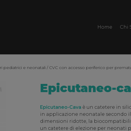
Home
Chi
ri pediatrici e neonatali
/
CVC con accesso periferico per prematu
Epicutaneo-c
Epicutaneo-Cava
è un catetere in sil
in applicazione neonatale secondo i
dimensioni ridotte, la biocompatibil
un catetere di elezione per neonati p