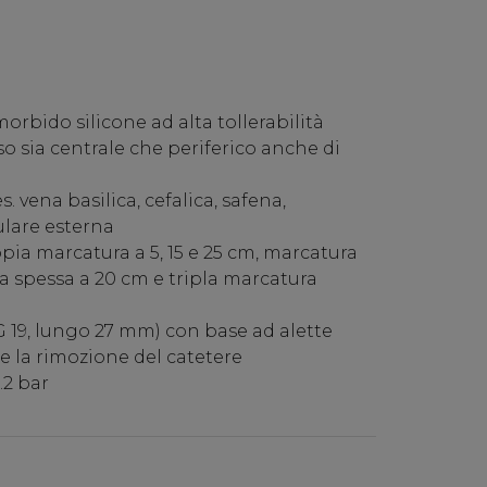
orbido silicone ad alta tollerabilità
so sia centrale che periferico anche di
s. vena basilica, cefalica, safena,
ulare esterna
ia marcatura a 5, 15 e 25 cm, marcatura
a spessa a 20 cm e tripla marcatura
G 19, lungo 27 mm) con base ad alette
e la rimozione del catetere
.2 bar