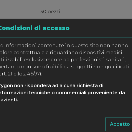
30 pezzi
Condizioni di accesso
SPECIFICHE
e informazioni contenute in questo sito non hanno
alore contrattuale e riguardano dispositivi medici
CODICE
CATETERE (silicon
tilizzabili esclusivamente da professionisti sanitari,
ertanto non sono fruibili da soggetti non qualificati
Ø Int – Est
Ø
Lungh.
art. 21 d.lgs. 46/97).
mm
Fr
cm
ygon non risponderà ad alcuna richiesta di
2184.00
0.3 – 0.6
2
30
nformazioni tecniche o commerciali proveniente da
azienti.
Accetto