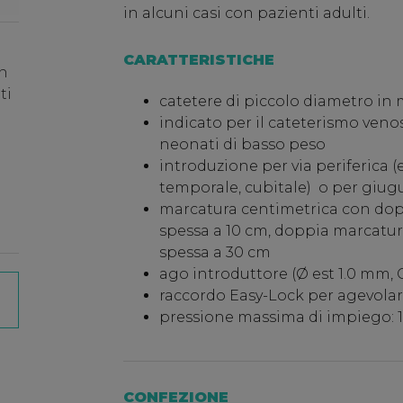
in alcuni casi con pazienti adulti.
CARATTERISTICHE
n
ti
catetere di piccolo diametro in m
indicato per il cateterismo veno
neonati di basso peso
introduzione per via periferica (e
temporale, cubitale) o per giug
marcatura centimetrica con dopp
spessa a 10 cm, doppia marcatur
spessa a 30 cm
ago introduttore (Ø est 1.0 mm, 
raccordo Easy-Lock per agevolar
pressione massima di impiego: 1
CONFEZIONE