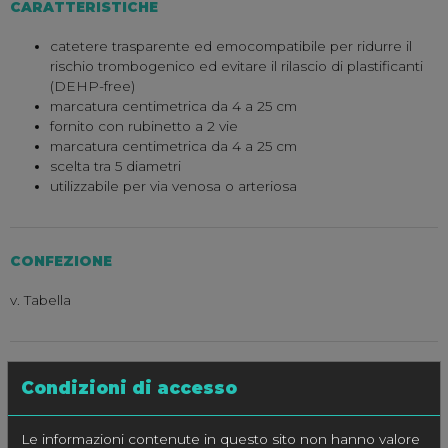
CARATTERISTICHE
catetere trasparente ed emocompatibile per ridurre il
rischio trombogenico ed evitare il rilascio di plastificanti
(DEHP-free)
marcatura centimetrica da 4 a 25 cm
fornito con rubinetto a 2 vie
marcatura centimetrica da 4 a 25 cm
scelta tra 5 diametri
utilizzabile per via venosa o arteriosa
CONFEZIONE
v. Tabella
SPECIFICHE
Condizioni di accesso
CODICE
1270.02
1270.03
1270.04
1270.05
127
Le informazioni contenute in questo sito non hanno valore