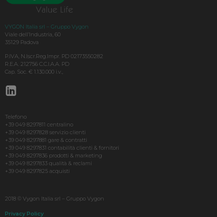
VYGON Italia srl – Gruppo Vygon
Viale dell’Industria, 60
35129 Padova
P.IVA, N.Iscr.Reg.Impr. PD 02173550282
R.E.A. 212756 C.C.I.A.A. PD
Cap. Soc. € 1.130.000 i.v.,
Telefono
+39 049 8297811 centralino
+39 049 8297828 servizio clienti
+39 049 8297881 gare & contratti
+39 049 8297831 contabilità clienti & fornitori
+39 049 8297836 prodotti & marketing
+39 049 8297833 qualità & reclami
+39 049 8297825 acquisti
2018 © Vygon Italia srl – Gruppo Vygon
Privacy Policy