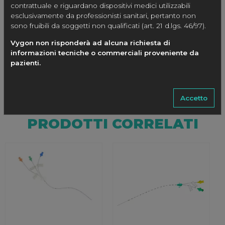
contrattuale e riguardano dispositivi medici utilizzabili
Ø Est. Fr.
2.5
3.5
4
5
esclusivamente da professionisti sanitari, pertanto non
sono fruibili da soggetti non qualificati (art. 21 d.lgs. 46/97).
Pezzi per confezione
8
8
20
20
Vygon non risponderà ad alcuna richiesta di
informazioni tecniche o commerciali proveniente da
pazienti.
Accetto
PRODOTTI CORRELATI