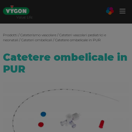
Prodotti
/
Cateterismo vascolare
/
Cateteri vascolari pediatrici e
neonatali
/
Cateteri ombelicali
/ Catetere ombelicale in PUR
Catetere ombelicale in
PUR