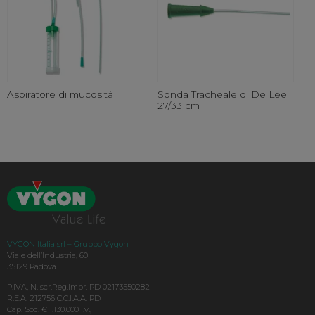
Aspiratore di mucosità
Sonda Tracheale di De Lee
27/33 cm
VYGON Italia srl – Gruppo Vygon
Viale dell’Industria, 60
35129 Padova
P.IVA, N.Iscr.Reg.Impr. PD 02173550282
R.E.A. 212756 C.C.I.A.A. PD
Cap. Soc. € 1.130.000 i.v.,