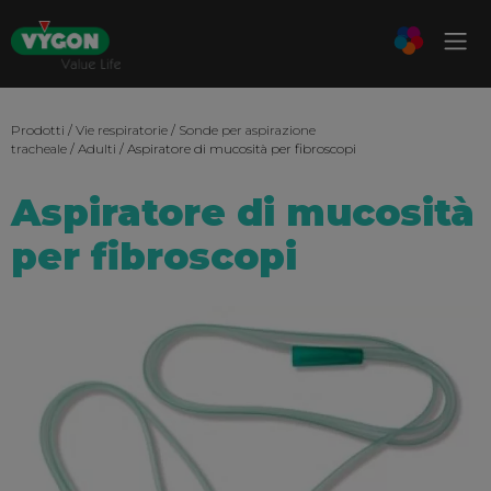
Prodotti
/
Vie respiratorie
/
Sonde per aspirazione
tracheale
/
Adulti
/ Aspiratore di mucosità per fibroscopi
Aspiratore di mucosità
per fibroscopi