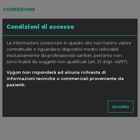
CONFEZIONE
v. Tabella
Condizioni di accesso
Le informazioni contenute in questo sito non hanno valore
SPECIFICHE
contrattuale e riguardano dispositivi medici utilizzabili
esclusivamente da professionisti sanitari, pertanto non
CODICE
Ø SONDA
RECIPIENTE
CONFEZIONE
sono fruibili da soggetti non qualificati (art. 21 d.lgs. 46/97).
n° pezzi
Vygon non risponderà ad alcuna richiesta di
informazioni tecniche o commerciali proveniente da
536.10
2.0 – 3.3 mm
25 ml
25
pazienti.
536.16
3.5 – 5.0 mm
25 ml
20
536.20
3.5 – 5.0 mm
70 ml
15
Accetto