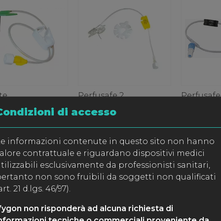
te
Perfusafe 2
Perfusafe
Condizioni di accesso
e informazioni contenute in questo sito non hanno
alore contrattuale e riguardano dispositivi medici
tilizzabili esclusivamente da professionisti sanitari,
ertanto non sono fruibili da soggetti non qualificati
art. 21 d.lgs. 46/97).
erf Safe
PPS CT
PPS Flow
ygon non risponderà ad alcuna richiesta di
nformazioni tecniche o commerciali proveniente da