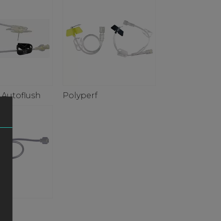
 Autoflush
Polyperf
+