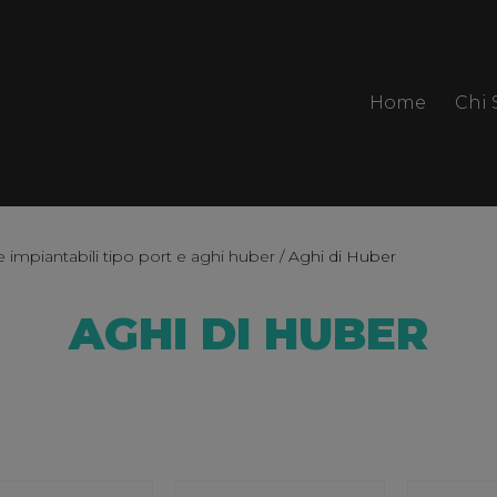
Home
Chi
impiantabili tipo port e aghi huber
/ Aghi di Huber
AGHI DI HUBER