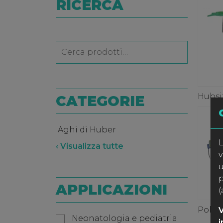
RICERCA
Hubsi
CATEGORIE
Aghi di Huber
L
‹ Visualizza tutte
v
u
p
APPLICAZIONI
(
Polyp
V
Neonatologia e pediatria
i